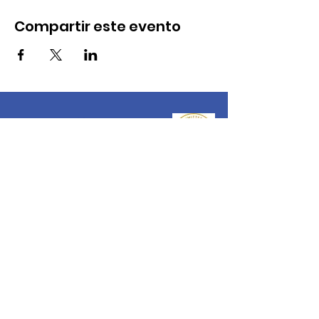
Compartir este evento
Reaching Higher
Samuel Coleridge Taylor Centre
194 Selhurst Road, London
SE25 6XX
Email
:
info@reachinghigher.org.uk
Phone
:
+44 (0)208 945 5560
Registered Charity:
1137915
Company Number:
07266483
.
About Reaching Higher