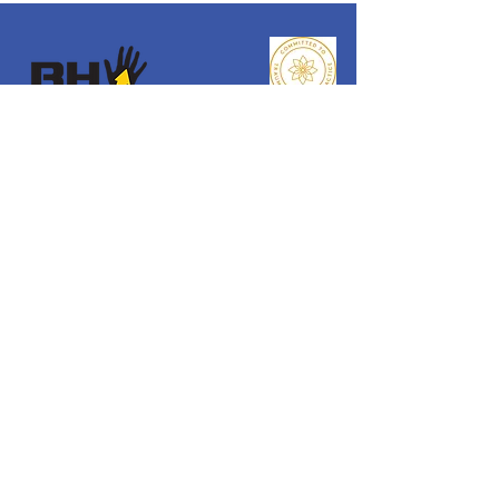
Reaching Higher
Samuel Coleridge Taylor Centre
194 Selhurst Road, London
SE25 6XX
Email
:
info@reachinghigher.org.uk
Phone
:
+44 (0)208 945 5560
Registered Charity:
1137915
Company Number:
07266483
.
About Reaching Higher
About Us
Our Team
Our Values
Our Policies
Get Involved